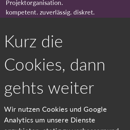
Projektorganisation.
kompetent. zuverlässig. diskret.
Impressum
|
Datenschutzerklärung
Kurz die
Ulrike Seeliger
Büroservice
Cookies, dann
Pfizerstr. 18 I 72070 Tübingen
gehts weiter
Telefon:
07071 5498207
Kontakt
Wir nutzen Cookies und Google
Zertifiziert durch Lexoffice
Analytics um unsere Dienste